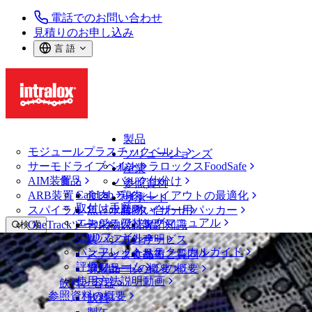
電話でのお問い合わせ
見積りのお申し込み
言 語
製品
モジュールプラスチックベルト
ソリューションズ
サーモドライブベルト
イントラロックスFoodSafe
産業
AIM装置
食品
バルク仕分け
参照資料
CalcLab
ARB装置
食肉、鶏肉
ラインレイアウトの最適化
サポート
取付け手順
スパイラル
魚と水産物
パレタイザー用パッカー
お問い合わせ
エンジニアリングマニュアル
OneTrackツールおよび部品
青果物
保証
専門知識
検 索
CADファイル
製パン
方針声明
サービス
メニューを開く
パンフレット・テクニカルガイド
スナック食品
よくあるご質問
技術
ニュース・メディア
評価フォーム
ソリューションの概要
乳製品
サポートの概要
使用方法説明動画
飲料と容器
USPS、イントラロックスにサプライヤ
参照資料の概要
飲料