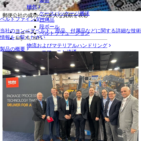
ーパフォーマンス賞を授与
製缶
梱包
ケースパッケージ搬送
郵便公社の成功への多大な貢献を表彰
ベルトファインダー
日用品
段ボール
当社のコンベアベルト、部品、付属品などに関する詳細な技術
ニュース
ベルトソリューション
情報をご覧ください
July 25, 2025
物流およびマテリアルハンドリング
製品の概要
eコマースと流通
郵便と小包
タイヤおよび自動車産業
タイヤ
自動車
EVバッテリー
工業
業界の概要