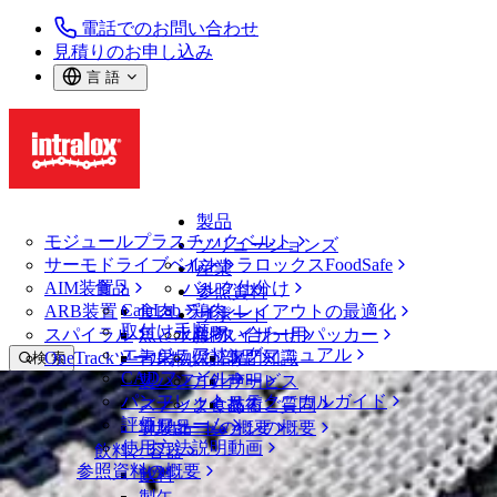
電話でのお問い合わせ
見積りのお申し込み
言 語
製品
モジュールプラスチックベルト
ソリューションズ
サーモドライブベルト
イントラロックスFoodSafe
産業
AIM装置
食品
バルク仕分け
参照資料
CalcLab
ARB装置
食肉、鶏肉
ラインレイアウトの最適化
サポート
取付け手順
スパイラル
魚と水産物
パレタイザー用パッカー
お問い合わせ
エンジニアリングマニュアル
OneTrackツールおよび部品
青果物
保証
専門知識
検 索
CADファイル
製パン
方針声明
サービス
メニューを開く
パンフレット・テクニカルガイド
スナック食品
よくあるご質問
技術
ニュース・メディア
評価フォーム
ソリューションの概要
乳製品
サポートの概要
使用方法説明動画
ニュースと洞察
飲料と容器
参照資料の概要
導入事例
飲料
イベント