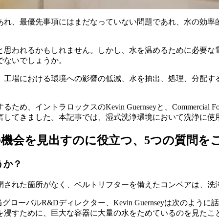
あれ、最優先事項にはまだなっていない問題であれ、水の効率
と思われるかもしれません。しかし、水を温めるために必要な
でないでしょうか。
。工場における環境への影響の低減、水を抽出、処理、分配す
ックスのKevin Guernseyと、Commercial Food San
言してきました。本記事では、湿式洗浄環境において洗浄に使
機会を見出すのに役立つ、5つの質問を
うか？
閉された箇所がなく、ベルトリフターを備えたコンベアは、洗
当グローバルR&Dディレクター、Kevin Guernseyは次
を浸すために、巨大な容器に大量の水をためているのを見たこ