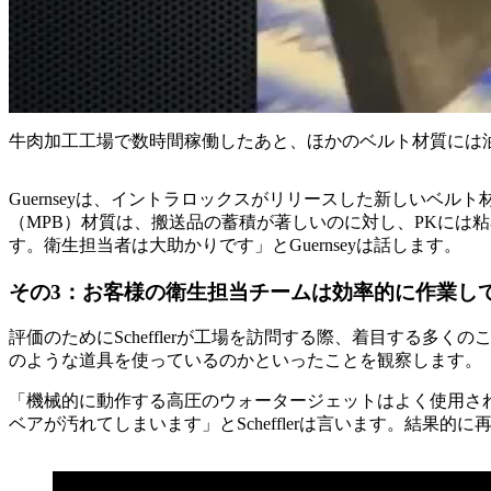
牛肉加工工場で数時間稼働したあと、ほかのベルト材質には
Guernseyは、イントラロックスがリリースした新しいベルト
（MPB）材質は、搬送品の蓄積が著しいのに対し、PKには
す。衛生担当者は大助かりです」とGuernseyは話します。
その3：お客様の衛生担当チームは効率的に作業し
評価のためにSchefflerが工場を訪問する際、着目する
のような道具を使っているのかといったことを観察します。
「機械的に動作する高圧のウォータージェットはよく使用さ
ベアが汚れてしまいます」とSchefflerは言います。結果