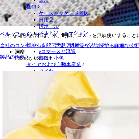
製缶
動画ライブラリ
梱包
ケースパッケージ搬送
お客様の工場における節水の可能性を特
日用品
段ボール
ベルトソリューション
ベルトファインダー
これを知らなければ、水、時間、コストを無駄使いすること
物流およびマテリアルハンドリング
当社のコンベアベルト、部品、付属品などに関する詳細な技
eコマースと流通
洞察
製品の概要
February 16, 2024
郵便と小包
タイヤおよび自動車産業
タイヤ
自動車
EVバッテリー
工業
業界の概要