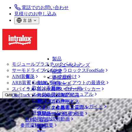
電話でのお問い合わせ
見積りのお申し込み
言 語
製品
モジュールプラスチックベルト
ソリューションズ
サーモドライブベルト
イントラロックスFoodSafe
産業
AIM装置
食品
バルク仕分け
参照資料
CalcLab
ARB装置
食肉、鶏肉
ラインレイアウトの最適化
サポート
取付け手順
スパイラル
魚と水産物
パレタイザー用パッカー
お問い合わせ
エンジニアリングマニュアル
OneTrackツールおよび部品
青果物
保証
専門知識
検 索
CADファイル
製パン
方針声明
サービス
メニューを開く
パンフレット・テクニカルガイド
スナック食品
よくあるご質問
技術
ニュース・メディア
評価フォーム
ソリューションの概要
乳製品
サポートの概要
使用方法説明動画
ニュースと洞察
飲料と容器
参照資料の概要
導入事例
飲料
イベント