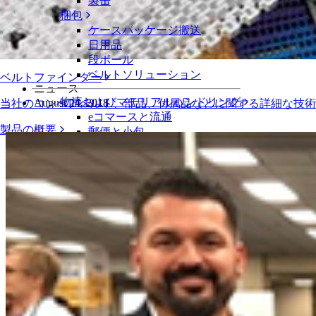
製缶
動画ライブラリ
梱包
ケースパッケージ搬送
米国製パン協会、ProTraxベルトを表彰
日用品
段ボール
ベルトソリューション
ベルトファインダー
ニュース
物流およびマテリアルハンドリング
August 24, 2018
当社のコンベアベルト、部品、付属品などに関する詳細な技
eコマースと流通
製品の概要
郵便と小包
タイヤおよび自動車産業
タイヤ
自動車
EVバッテリー
工業
業界の概要