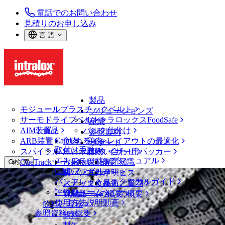
電話でのお問い合わせ
見積りのお申し込み
言 語
製品
モジュールプラスチックベルト
ソリューションズ
サーモドライブベルト
イントラロックスFoodSafe
産業
AIM装置
食品
バルク仕分け
参照資料
CalcLab
ARB装置
食肉、鶏肉
ラインレイアウトの最適化
サポート
取付け手順
スパイラル
魚と水産物
パレタイザー用パッカー
お問い合わせ
エンジニアリングマニュアル
OneTrackツールおよび部品
青果物
保証
専門知識
検 索
CADファイル
製パン
方針声明
サービス
メニューを開く
パンフレット・テクニカルガイド
スナック食品
よくあるご質問
技術
ニュース・メディア
評価フォーム
ソリューションの概要
乳製品
サポートの概要
使用方法説明動画
飲料と容器
デッドプレートの性能および作業に関
参照資料の概要
飲料