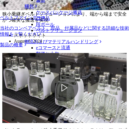
連するリスクを排除
製缶
梱包
ケースパッケージ搬送
狭小乗継ぎベルトソリューションにより、端から端まで安全
ベルトファインダー
日用品
かつ確実な搬送を実現
段ボール
当社のコンベアベルト、部品、付属品などに関する詳細な技術
ベルトソリューション
情報をご覧ください
スポットライト
August 8, 2024
物流およびマテリアルハンドリング
製品の概要
eコマースと流通
郵便と小包
タイヤおよび自動車産業
タイヤ
自動車
EVバッテリー
工業
業界の概要
Play