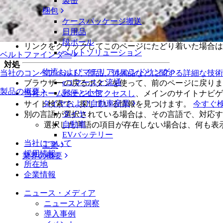
製缶
リクエストしたページが見つかりませんでした。探している
梱包
問題の解決
ケースパッケージ搬送
日用品
直接URLを入力した場合は、入力した文字に誤りがな
段ボール
リンクをクリックしてこのページにたどり着いた場合
ベルトソリューション
ベルトファインダー
対処
物流およびマテリアルハンドリング
当社のコンベアベルト、部品、付属品などに関する詳細な技
eコマースと流通
ブラウザーの戻るボタンを使って、前のページに戻りま
製品の概要
郵便と小包
当社ホームページにアクセスし
、メインのサイトナビゲ
タイヤおよび自動車産業
サイト検索で、探している情報を見つけます。
今すぐ
タイヤ
別の言語が選択されている場合は、その言語で、対応す
自動車
選択した言語の項目が存在しない場合は、何も表
EVバッテリー
当社について
工業
採用情報
業界の概要
所在地
企業情報
ニュース・メディア
ニュースと洞察
導入事例