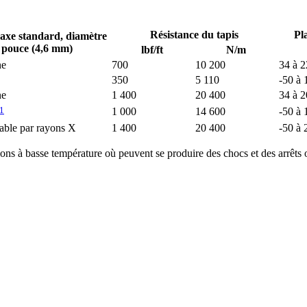
Résistance du tapis
Pl
axe standard, diamètre
 pouce (4,6 mm)
lbf/ft
N/m
ne
700
10 200
34 à 
350
5 110
-50 à 
ne
1 400
20 400
34 à 
1
1 000
14 600
-50 à 
table par rayons X
1 400
20 400
-50 à 
ions à basse température où peuvent se produire des chocs et des arrêts 