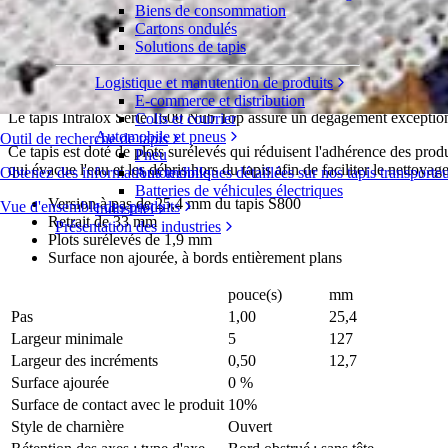
Biens de consommation
Nub Top™
Cartons ondulés
Solutions de tapis
Série 1600
Demande de devis
Logistique et manutention de produits
Répartition
E-commerce et distribution
Le tapis Intralox Série 1600 Nub Top assure un dégagement exception
Colis et courrier
Automobile et pneus
Outil de recherche de tapis
Ce tapis est doté de plots surélevés qui réduisent l'adhérence des prod
Pneu
qui évacue l'eau et les débris hors du tapis afin de faciliter le nettoyage
Obtenez des informations techniques détaillées sur nos tapis transporte
Automobile
Batteries de véhicules électriques
Version à pas de 25,4 mm du tapis S800
Vue d'ensemble des produits
Industriel
Retrait de 33 mm
Présentation des industries
Plots surélevés de 1,9 mm
Surface non ajourée, à bords entièrement plans
pouce(s)
mm
Pas
1,00
25,4
Largeur minimale
5
127
Largeur des incréments
0,50
12,7
Surface ajourée
0 %
Surface de contact avec le produit
10%
Style de charnière
Ouvert