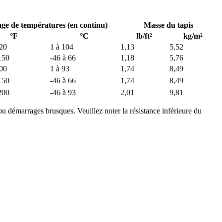
age de températures (en continu)
Masse du tapis
°F
°C
lb/ft²
kg/m²
220
1 à 104
1,13
5,52
150
-46 à 66
1,18
5,76
200
1 à 93
1,74
8,49
150
-46 à 66
1,74
8,49
200
-46 à 93
2,01
9,81
ou démarrages brusques. Veuillez noter la résistance inférieure du