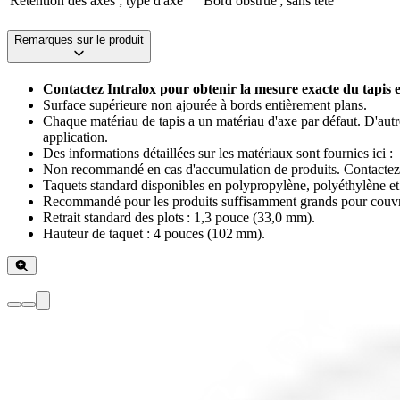
Rétention des axes ; type d'axe
Bord obstrué ; sans tête
Remarques sur le produit
Contactez Intralox pour obtenir la mesure exacte du tapis 
Surface supérieure non ajourée à bords entièrement plans.
Chaque matériau de tapis a un matériau d'axe par défaut. D'autre
application.
Des informations détaillées sur les matériaux sont fournies ici :
Non recommandé en cas d'accumulation de produits. Contactez le se
Taquets standard disponibles en polypropylène, polyéthylène et 
Recommandé pour les produits suffisamment grands pour couvrir
Retrait standard des plots : 1,3 pouce (33,0 mm).
Hauteur de taquet : 4 pouces (102 mm).