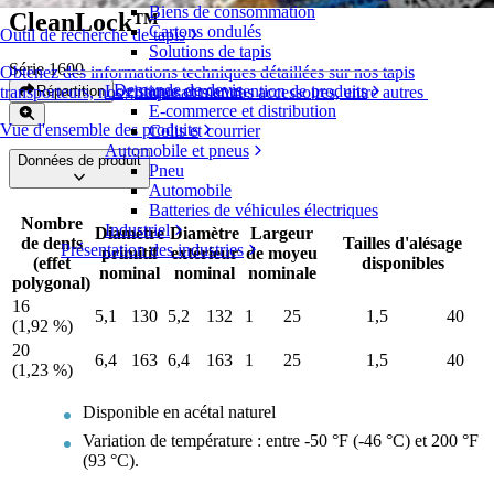
Biens de consommation
CleanLock™
Cartons ondulés
Outil de recherche de tapis
Solutions de tapis
Série 1600
Obtenez des informations techniques détaillées sur nos tapis
Demande de devis
Logistique et manutention de produits
Répartition
transporteurs, nos composants et nos accessoires, entre autres
E-commerce et distribution
Vue d'ensemble des produits
Colis et courrier
Automobile et pneus
Données de produit
Pneu
Automobile
Batteries de véhicules électriques
Nombre
Industriel
Diamètre
Diamètre
Largeur
de dents
Tailles d'alésage
Présentation des industries
primitif
extérieur
de moyeu
(effet
disponibles
nominal
nominal
nominale
polygonal)
16
5,1
130
5,2
132
1
25
1,5
40
(1,92 %)
20
6,4
163
6,4
163
1
25
1,5
40
(1,23 %)
Disponible en acétal naturel
Variation de température : entre -50 °F (-46 °C) et 200 °F
(93 °C).