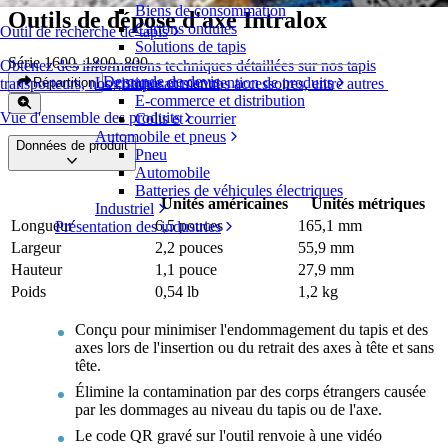
Biens de consommation
Outils de dépose d'axe Intralox
Cartons ondulés
Outil de recherche de tapis
Solutions de tapis
Série 1600, 1800, 800
Obtenez des informations techniques détaillées sur nos tapis
Demande de devis
Logistique et manutention de produits
Répartition
transporteurs, nos composants et nos accessoires, entre autres
E-commerce et distribution
Vue d'ensemble des produits
Colis et courrier
Automobile et pneus
Données de produit
Pneu
Automobile
Batteries de véhicules électriques
Unités américaines
Unités métriques
Industriel
Longueur
6,5 pouces
165,1 mm
Présentation des industries
Largeur
2,2 pouces
55,9 mm
Hauteur
1,1 pouce
27,9 mm
Poids
0,54 lb
1,2 kg
Conçu pour minimiser l'endommagement du tapis et des
axes lors de l'insertion ou du retrait des axes à tête et sans
tête.
Élimine la contamination par des corps étrangers causée
par les dommages au niveau du tapis ou de l'axe.
Le code QR gravé sur l'outil renvoie à une vidéo