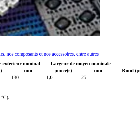
urs, nos composants et nos accessoires, entre autres
 extérieur nominal
Largeur de moyeu nominale
)
mm
pouce(s)
mm
Rond (p
130
1,0
25
 °C).