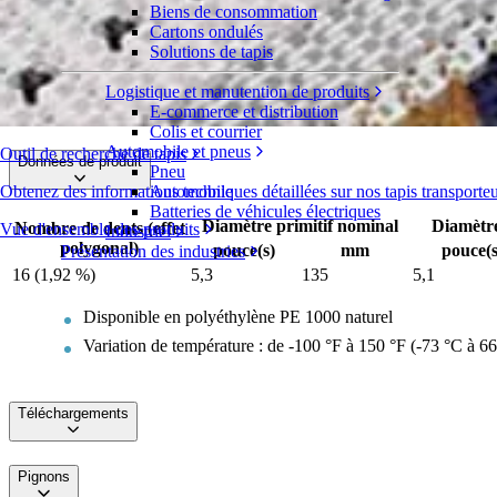
Biens de consommation
Pignons en polyéthylène PE 1000
Cartons ondulés
Solutions de tapis
Série 1600
Demande de devis
Logistique et manutention de produits
Répartition
E-commerce et distribution
Colis et courrier
Automobile et pneus
Outil de recherche de tapis
Données de produit
Pneu
Obtenez des informations techniques détaillées sur nos tapis transporte
Automobile
Batteries de véhicules électriques
Diamètre primitif nominal
Diamètre
Nombre de dents (effet
Vue d'ensemble des produits
Industriel
polygonal)
pouce(s)
mm
pouce(s
Présentation des industries
16 (1,92 %)
5,3
135
5,1
Disponible en polyéthylène PE 1000 naturel
Variation de température : de -100 °F à 150 °F (-73 °C à 66
Téléchargements
Pignons