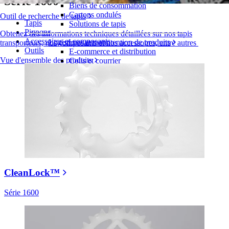
Série 1600
Biens de consommation
Cartons ondulés
Outil de recherche de tapis
Tapis
Solutions de tapis
Pignons
Obtenez des informations techniques détaillées sur nos tapis
Accessoires et composants
Logistique et manutention de produits
transporteurs, nos composants et nos accessoires, entre autres
Outils
E-commerce et distribution
Vue d'ensemble des produits
Colis et courrier
Automobile et pneus
Pneu
Automobile
Batteries de véhicules électriques
Industriel
Présentation des industries
CleanLock™
Série 1600