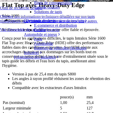
Biens de consommation
Flat Top avec Heavy-Duty Edge
Cartons ondulés
Outil de recherche de tapis
Solutions de tapis
Série 1600
Obtenez des informations techniques détaillées sur nos tapis
Demande de devis
Logistique et manutention de produits
Répartition
transporteurs, nos composants et nos accessoires, entre autres
E-commerce et distribution
Réduisez les temps d'arrêt avec notre offre fiable et éprouvée.
Vue d'ensemble des produits
Colis et courrier
Automobile et pneus
Conçu pour les applications difficiles, le tapis Intralox Série 1600
Pneu
Flat Top avec Heavy-Duty Edge (HDE) offre des performances
Automobile
fiables dans des conditions exigeantes. Son HDE résiste aux
Batteries de véhicules électriques
accrochages du tapis et aux dommages sur les bords tout en
Industriel
conservant sa nettoyabilité. Une barre d'entraînement située sous le
Présentation des industries
tapis guide les débris et l'eau hors du tapis, améliorant ainsi
l'hygiène.
Version à pas de 25,4 mm du tapis S800
Les angles à rayon profilé réduisent les zones de rétention des
débris
Compatible avec les extracteurs d'axes Intralox
pouce(s)
mm
Pas (nominal)
1,00
25,4
Largeur minimale
5
127