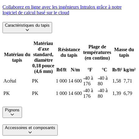
Collaborez en ligne avec les ingénieurs Intralox grâce à notre
logiciel de calcul basé sur le cloud
Caractéristiques du tapis
Matériau
Plage de
d'axe
Résistance
Masse du
températures
Matériau du
standard,
du tapis
tapis
(en continu)
tapis
diamètre
0,18 pouce
lbf/ft
N/m
°F
°C
lb/ft²
kg/m²
(4,6 mm)
-40 à
-40 à
Acétal
PK
1 000
14 600
1,58
7,71
176
80
-40 à
-40 à
PK
PK
1 000
14 600
1,39
6,79
176
80
Pignons
Accessoires et composants