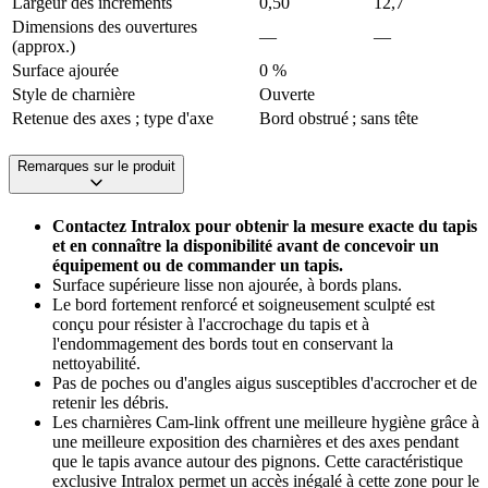
Largeur des incréments
0,50
12,7
Dimensions des ouvertures
—
—
(approx.)
Surface ajourée
0 %
Style de charnière
Ouverte
Retenue des axes ; type d'axe
Bord obstrué ; sans tête
Remarques sur le produit
Contactez Intralox pour obtenir la mesure exacte du tapis
et en connaître la disponibilité avant de concevoir un
équipement ou de commander un tapis.
Surface supérieure lisse non ajourée, à bords plans.
Le bord fortement renforcé et soigneusement sculpté est
conçu pour résister à l'accrochage du tapis et à
l'endommagement des bords tout en conservant la
nettoyabilité.
Pas de poches ou d'angles aigus susceptibles d'accrocher et de
retenir les débris.
Les charnières Cam-link offrent une meilleure hygiène grâce à
une meilleure exposition des charnières et des axes pendant
que le tapis avance autour des pignons. Cette caractéristique
exclusive Intralox permet un accès inégalé à cette zone pour le