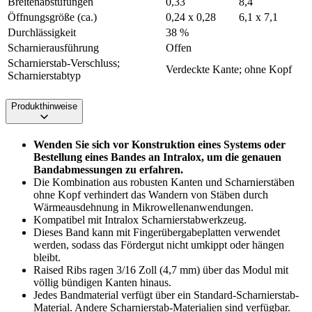
Breitenabstufungen
0,33
8,4
Öffnungsgröße (ca.)
0,24 x 0,28
6,1 x 7,1
Durchlässigkeit
38 %
Scharnierausführung
Offen
Scharnierstab-Verschluss;
Verdeckte Kante; ohne Kopf
Scharnierstabtyp
Produkthinweise
Wenden Sie sich vor Konstruktion eines Systems oder
Bestellung eines Bandes an Intralox, um die genauen
Bandabmessungen zu erfahren.
Die Kombination aus robusten Kanten und Scharnierstäben
ohne Kopf verhindert das Wandern von Stäben durch
Wärmeausdehnung in Mikrowellenanwendungen.
Kompatibel mit Intralox Scharnierstabwerkzeug.
Dieses Band kann mit Fingerübergabeplatten verwendet
werden, sodass das Fördergut nicht umkippt oder hängen
bleibt.
Raised Ribs ragen 3/16 Zoll (4,7 mm) über das Modul mit
völlig bündigen Kanten hinaus.
Jedes Bandmaterial verfügt über ein Standard-Scharnierstab-
Material. Andere Scharnierstab-Materialien sind verfügbar.