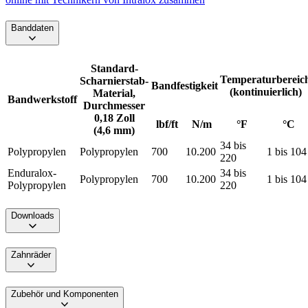
Banddaten
Standard-
Temperaturbereic
Scharnierstab-
Bandfestigkeit
(kontinuierlich)
Material,
Bandwerkstoff
Durchmesser
0,18 Zoll
lbf/ft
N/m
°F
°C
(4,6 mm)
34 bis
Polypropylen
Polypropylen
700
10.200
1 bis 104
220
Enduralox-
34 bis
Polypropylen
700
10.200
1 bis 104
Polypropylen
220
Downloads
Zahnräder
Zubehör und Komponenten