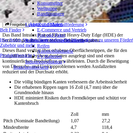
Konsumgüter
Raised Rib mit Heavy-Duty Edge
Wellpappe
Bandlösungen
Serie 900
Angebot einholen
Logistik und Materialförderung
Freigeben
E-Commerce und Vertrieb
Belt Finder
Das Band Intralox Raised Rib mit Heavy-Duty Edge (HDE) der
Post und Paket
Hier finden Sie detaillierte technische Informationen zu unseren För
Serie 900 gewährleistet nahtlose Behälterübergaben.
Reifen- und Automobilindustrie
Zubehör und mehr
Reifen
Dieses Band verfügt über erhabene Oberflächenrippen, die für den
Automobilindustrie
Produktübersicht
Eingriff mit Fingerübergabeplatten ausgelegt sind und einen
EV-Batterien
kontinuierlichen Produktfluss gewährleisten. Durch die Beseitigung
Industrieproduktion
von Übergabe- und Umkippproblemen werden Ausfallzeiten
Branchenübersicht
reduziert und der Durchsatz erhöht.
Die völlig bündigen Kanten verbessern die Arbeitssicherheit
Die erhabenen Rippen ragen 16 Zoll (4,7 mm) über die
Grundmodule hinaus
HDE minimiert Risiken durch Fremdkörper und schützt vor
Kantenbruch
Zoll
mm
Pitch (Nominale Bandteilung)
1,07
27,2
Mindestbreite
4,7
118,4