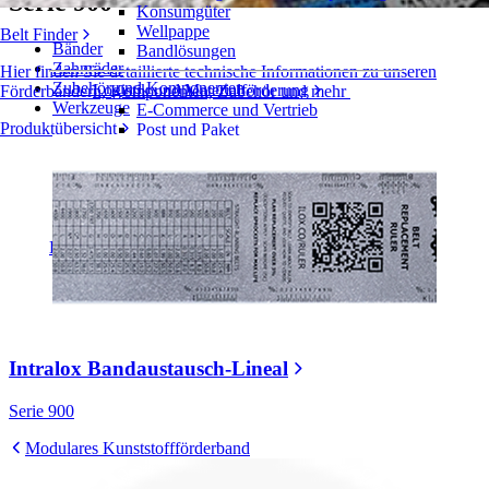
Serie 900
Konsumgüter
Wellpappe
Belt Finder
Bänder
Bandlösungen
Zahnräder
Hier finden Sie detaillierte technische Informationen zu unseren
Zubehör und Komponenten
Logistik und Materialförderung
Förderbändern, Komponenten, Zubehör und mehr
Werkzeuge
E-Commerce und Vertrieb
Produktübersicht
Post und Paket
Reifen- und Automobilindustrie
Reifen
Automobilindustrie
EV-Batterien
Industrieproduktion
Branchenübersicht
Intralox Bandaustausch-Lineal
Serie 900
Modulares Kunststoffförderband