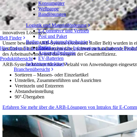
Konsumgüter
E-Commerce und Vertrieb
Wellpappe
Bandlösungen
Automatisiertes System für E-Commerce und Vertrie
Logistik und Materialförderung
Dort, wo die herkömmliche Paketautomatisierung Kundenwünsche offen
E-Commerce und Vertrieb
innovativen Lösungen.
Post und Paket
Belt Finder
Reifen- und Automobilindustrie
Unsere bewährten ARB-Systeme (Activated Roller Belt) wurden in ei
Reifen
Hier finden Sie detaillierte technische Informationen zu unseren Fö
gestützt und hilft Endbenutzern dabei, schwer zu handhabende Produkte
Automobilindustrie
des Arbeitsaufwands und das Steigern der Gesamteffizienz.
EV-Batterien
Produktübersicht
Industrieproduktion
ARB-Systeme können für eine Vielzahl von Anwendungen eingesetzt
Branchenübersicht
Sortieren – Massen- oder Einzelartikel
Umstellen, Zusammenführen und Ausrichten
Vereinzeln und Entzerren
Abstandseinstellung
90°-Übergaben
Erfahren Sie mehr über die ARB-Lösungen von Intralox für E-Comme