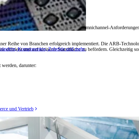
b
 lässt, erfüllt Intralox die dynamischen Omnichannel-Anforderungen 
ner Reihe von Branchen erfolgreich implementiert. Die ARB-Technolo
rderbändern, Komponenten, Zubehör und mehr
 effizient und auf kleinerer Standfläche zu befördern. Gleichzeitig so
 werden, darunter:
rce und Vertrieb