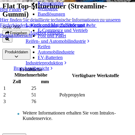
Konsumgüter
Flat Top-Mitnehmer (Streamline-
Wellpappe
Belt Finder
Gummi)
Bandlösungen
Hier finden Sie detaillierte technische Informationen zu unseren
Logistik und Materialförderung
Förderbändern, Komponenten, Zubehör und mehr
Serie 900
E-Commerce und Vertrieb
Angebot einholen
Freigeben
Produktübersicht
Post und Paket
Reifen- und Automobilindustrie
Reifen
Automobilindustrie
Produktdaten
EV-Batterien
Industrieproduktion
Branchenübersicht
Erhältliche
Mitnehmerhöhe
Verfügbare Werkstoffe
Zoll
mm
1
25
2
51
Polypropylen
3
76
Weitere Informationen erhalten Sie vom Intralox-
Kundenservice.