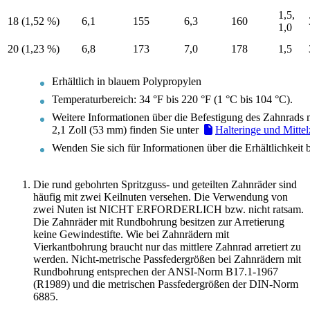
1,5,
18 (1,52 %)
6,1
155
6,3
160
1,0
20 (1,23 %)
6,8
173
7,0
178
1,5
Erhältlich in blauem Polypropylen
Temperaturbereich: 34 °F bis 220 °F (1 °C bis 104 °C).
Weitere Informationen über die Befestigung des Zahnrads 
2,1 Zoll (53 mm) finden Sie unter
Halteringe und Mitte
Wenden Sie sich für Informationen über die Erhältlichkeit 
Die rund gebohrten Spritzguss- und geteilten Zahnräder sind
häufig mit zwei Keilnuten versehen. Die Verwendung von
zwei Nuten ist NICHT ERFORDERLICH bzw. nicht ratsam.
Die Zahnräder mit Rundbohrung besitzen zur Arretierung
keine Gewindestifte. Wie bei Zahnrädern mit
Vierkantbohrung braucht nur das mittlere Zahnrad arretiert zu
werden. Nicht-metrische Passfedergrößen bei Zahnrädern mit
Rundbohrung entsprechen der ANSI-Norm B17.1-1967
(R1989) und die metrischen Passfedergrößen der DIN-Norm
6885.