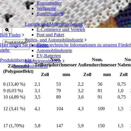
Konsumgüter
Polypropylen-Spritzguss-Zahnrad
Wellpappe
Bandlösungen
Serie 900
Angebot einholen
Logistik und Materialförderung
Freigeben
E-Commerce und Vertrieb
Post und Paket
Belt Finder
Reifen- und Automobilindustrie
Produktdaten
Hier finden Sie detaillierte technische Informationen zu unseren För
Reifen
mehr
Automobilindustrie
EV-Batterien
Nom.
Nom.
No
Produktübersicht
Industrieproduktion
Teilkreisdurchmesser
Außendurchmesser
Nabenb
Zähnezahl
Branchenübersicht
(Polygoneffekt)
Zoll
mm
Zoll
mm
Zoll
6 (13,40 %)
2,1
53
2,2
56
0,75
9 (6,03 %)
3,1
79
3,2
81
1,0
10 (4,89 %)
3,5
89
3,6
91
0,75
12 (3,41 %)
4,1
104
4,3
109
1,5
17 (1,70%)
5,8
147
5,9
150
1,5