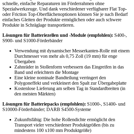
schnelle, einfache Reparaturen im Förderrahmen ohne
Spezialwerkzeuge. Und dank verschiedener verfügbarer Flat Top-
oder Friction Top-Oberflächenoptionen können Sie je nach Bedarf
einfaches Gleiten der Produkte ermöglichen oder auch schwere
Produkte in Schräglage transportieren.
Lösungen für Batteriezellen und -Module (empfohlen):
S400-,
S900- und S1000-Förderbänder
Verwendung mit dynamischer Messerkanten-Rolle mit einem
Durchmesser von mehr als 0,75 Zoll (19 mm) für enge
Übergaben
Zahnräder in Stollenform verbessern das Eingreifen in das
Band und erleichtern die Montage
Eine kleine nominale Bandteilung verringert den
Polygoneffekt und verkleinert den Spalt zur Übergabeplatte
Kostenlose Lieferung am selben Tag in Standardbreiten (in
den meisten Märkten)
Lösungen für Batteriepacks (empfohlen):
S1000-, S1400- und
S10000-Förderbänder; DARB S4500-Systeme
Zukunftsfähig: Die hohe Rollendichte ermöglicht den
Transport vieler verschiedener Produktgrößen (bis zu
mindestens 100 x100 mm Produktgröße)