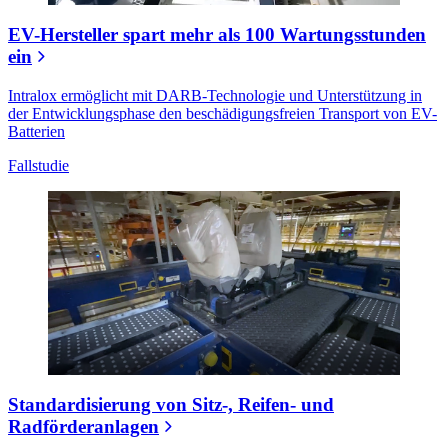
EV-Hersteller spart mehr als 100 Wartungsstunden
ein
Intralox ermöglicht mit DARB-Technologie und Unterstützung in
der Entwicklungsphase den beschädigungsfreien Transport von EV-
Batterien
Fallstudie
Standardisierung von Sitz-, Reifen- und
Radförderanlagen