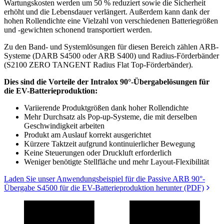
Wartungskosten werden um 50 % reduziert sowie die Sicherheit
erhöht und die Lebensdauer verlängert. Außerdem kann dank der
hohen Rollendichte eine Vielzahl von verschiedenen Batteriegrößen
und -gewichten schonend transportiert werden.
Zu den Band- und Systemlösungen für diesen Bereich zählen ARB-
Systeme (DARB S4500 oder ARB S400) und Radius-Förderbänder
(S2100 ZERO TANGENT Radius Flat Top-Förderbänder).
Dies sind die Vorteile der Intralox 90°-Übergabelösungen für
die EV-Batterieproduktion:
Variierende Produktgrößen dank hoher Rollendichte
Mehr Durchsatz als Pop-up-Systeme, die mit derselben
Geschwindigkeit arbeiten
Produkt am Auslauf korrekt ausgerichtet
Kürzere Taktzeit aufgrund kontinuierlicher Bewegung
Keine Steuerungen oder Druckluft erforderlich
Weniger benötigte Stellfläche und mehr Layout-Flexibilität
Laden Sie unser Anwendungsbeispiel für die Passive ARB 90°-
Übergabe S4500 für die EV-Batterieproduktion herunter (PDF)