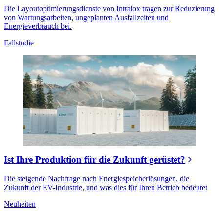
Die Layoutoptimierungsdienste von Intralox tragen zur Reduzierung
von Wartungsarbeiten, ungeplanten Ausfallzeiten und
Energieverbrauch bei.
Fallstudie
Ist Ihre Produktion für die Zukunft gerüstet?
Die steigende Nachfrage nach Energiespeicherlösungen, die
Zukunft der EV-Industrie, und was dies für Ihren Betrieb bedeutet
Neuheiten