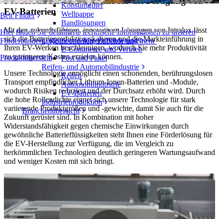
Förderbänder und -systeme für die Fertigung von
Konsumgüter
EV-Batterien
Wellpappe
Belt Finder
Bandlösungen
Mit den zukunftsfähigen, innovativen Lösungen von Intralox lässt
Hier finden Sie detaillierte technische Informationen zu unseren
sich die Batterieproduktion skalieren und die Markteinführung in
Logistik und Materialförderung
Förderbändern, Komponenten, Zubehör und mehr
Ihren EV-Werken beschleunigen, wodurch Sie mehr Produktivität
E-Commerce und Vertrieb
zu geringeren Kosten erzielen können.
Produktübersicht
Post und Paket
Reifen- und Automobilindustrie
Unsere Technologie ermöglicht einen schonenden, berührungslosen
Reifen
Transport empfindlicher Lithium-Ionen-Batterien und -Module,
Automobilindustrie
wodurch Risiken reduziert und der Durchsatz erhöht wird. Durch
EV-Batterien
die hohe Rollendichte eignet sich unsere Technologie für stark
Industrieproduktion
variierende Produktgrößen und -gewichte, damit Sie auch für die
Branchenübersicht
Zukunft gerüstet sind. In Kombination mit hoher
Widerstandsfähigkeit gegen chemische Einwirkungen durch
gewöhnliche Batterieflüssigkeiten steht Ihnen eine Förderlösung für
die EV-Herstellung zur Verfügung, die im Vergleich zu
herkömmlichen Technologien deutlich geringeren Wartungsaufwand
und weniger Kosten mit sich bringt.