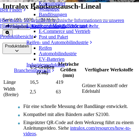
Konsumgüter
Intralox Bandaustausch-Lineal
Wellpappe
Belt Finder
Bandlösungen
Serie 100, 1000
,
+
34
Mehr
Hier finden Sie detaillierte technische Informationen zu unseren
Logistik und Materialförderung
Förderbändern, Komponenten, Zubehör und mehr
Angebot einholen
Freigeben
E-Commerce und Vertrieb
Produktübersicht
Post und Paket
Reifen- und Automobilindustrie
Produktdaten
Reifen
Automobilindustrie
EV-Batterien
Metrische
Industrieproduktion
US-Größen
Größen
Verfügbare Werkstoffe
Branchenübersicht
(Zoll)
(mm)
Länge
16,5
419
Grüner Kunststoff oder
Width
Edelstahl
2,5
63
(Breite)
Für eine schnelle Messung der Bandlänge entwickelt.
Kompatibel mit allen Bändern außer S2100.
Eingeätzter QR-Code auf dem Werkzeug führt zu einem
Anleitungsvideo. Siehe
intralox.com/resources/how-to-
videos
.