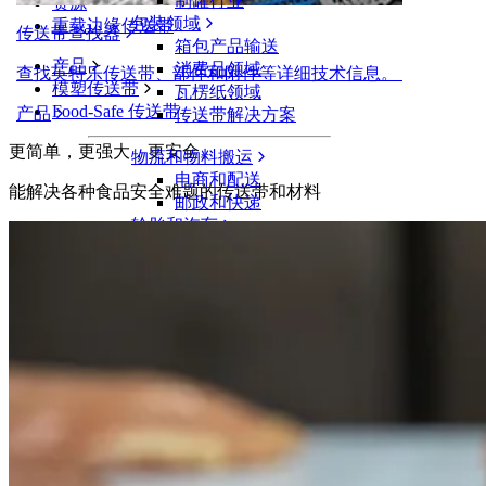
制罐行业
资源
包装领域
重载边缘传送带
传送带查找器
箱包产品输送
产品
消费品领域
查找英特乐传送带、部件和附件等详细技术信息。
模塑传送带
瓦楞纸领域
Food-Safe 传送带
产品
传送带解决方案
更简单，更强大，更安全。
物流和物料搬运
电商和配送
能解决各种食品安全难题的传送带和材料
邮政和快递
轮胎和汽车
轮胎
汽车领域
新能源汽车动力电池
工业
行业概览