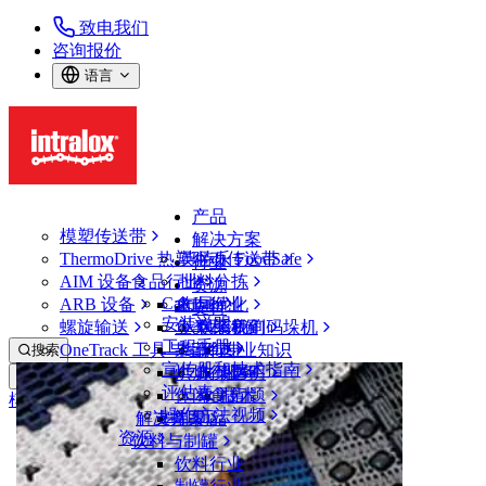
致电我们
咨询报价
语言
产品
模塑传送带
解决方案
ThermoDrive 热塑驱动传送带
英特乐 FoodSafe
行业
AIM 设备
食品行业
批料分拣
资源
CalcLab
ARB 设备
禽肉行业
布局优化
支持
安装说明
螺旋输送
鱼类和海鲜
从包装机到码垛机
联系我们
工程手册
OneTrack 工具与组件
果蔬行业
保证
专业知识
搜索
宣传册和技术指南
烘焙行业
政策声明
服务
打开菜单
评估表
休闲食品
常见问题
技术
模塑传送带
操作方法视频
解决方案
支持
乳制品
资源
饮料与制罐
传送带类型
饮料行业
工具和组件