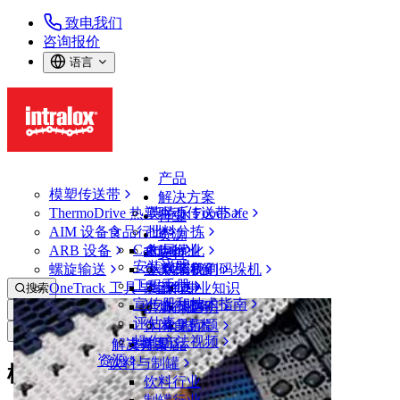
致电我们
咨询报价
语言
产品
模塑传送带
解决方案
ThermoDrive 热塑驱动传送带
英特乐 FoodSafe
行业
AIM 设备
食品行业
批料分拣
资源
CalcLab
ARB 设备
禽肉行业
布局优化
支持
安装说明
螺旋输送
鱼类和海鲜
从包装机到码垛机
联系我们
工程手册
OneTrack 工具与组件
果蔬行业
保证
专业知识
搜索
宣传册和技术指南
烘焙行业
政策声明
服务
打开菜单
评估表
休闲食品
常见问题
技术
模塑传送带
操作方法视频
解决方案
支持
乳制品
资源
饮料与制罐
模塑传送带资源
饮料行业