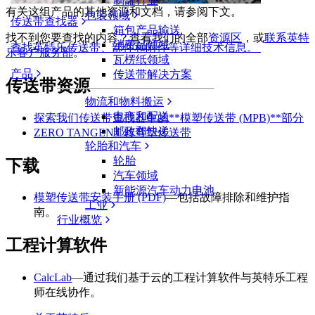
制罐行业
有关这组产品的其他资源和文档，请参阅下文。
包装领域
传送带查找器
箱包产品输送
找不到您要查找的内容？查看我们的全部
资源区
，或
联系英特
消费品领域
查找英特乐传送带、部件和附件等详细技术信息。
乐客户服务部
。
瓦楞纸领域
产品
传送带解决方案
传送带资源
物流和物料搬运
电商和配送
探索我们传送带查找器中的**模塑传送带 (MPB)**部分
邮政和快递
ZERO TANGENT 转弯型传送带
轮胎和汽车
轮胎
下载
汽车领域
新能源汽车动力电池
模塑传送带安装手册 (PDF)
—包括故障排除和维护指
工业
南。
行业概览
工程计算软件
CalcLab
—通过我们基于云的工程计算软件与英特乐工程
师在线协作。