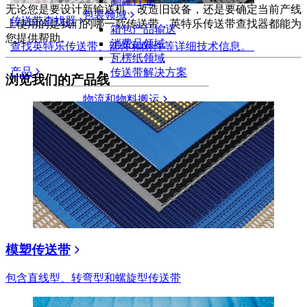
制罐行业
无论您是要设计新输送机、改造旧设备，还是要确定当前产线
包装领域
传送带查找器
上使用的是我们的哪一款传送带，英特乐传送带查找器都能为
箱包产品输送
您提供帮助。
消费品领域
查找英特乐传送带、部件和附件等详细技术信息。
瓦楞纸领域
产品
传送带解决方案
浏览我们的产品线
物流和物料搬运
电商和配送
邮政和快递
轮胎和汽车
轮胎
汽车领域
新能源汽车动力电池
工业
行业概览
模塑传送带
包含直线型、转弯型和螺旋型传送带