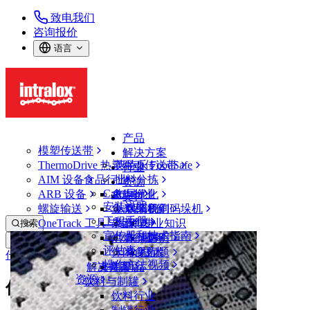
致电我们
咨询报价
语言
产品
模塑传送带
解决方案
ThermoDrive 热塑驱动传送带
英特乐 FoodSafe
行业
AIM 设备
食品行业
批料分拣
资源
CalcLab
ARB 设备
禽肉行业
布局优化
支持
安装说明
螺旋输送
鱼类和海鲜
从包装机到码垛机
联系我们
工程手册
OneTrack 工具与组件
果蔬行业
保证
专业知识
搜索
宣传册和技术指南
烘焙行业
政策声明
服务
打开菜单
评估表
休闲食品
常见问题
技术
传送带查找器
操作方法视频
解决方案
支持
乳制品
资源
饮料与制罐
传送带查找器
饮料行业