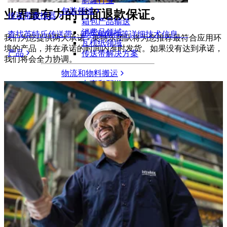
制罐行业
包装领域
业界最有力的书面退款保证。
传送带查找器
箱包产品输送
消费品领域
查找英特乐传送带、部件和附件等详细技术信息。
我们为您提供两大承诺 - 英特乐团队将为您推荐最符合应用环
瓦楞纸领域
境的产品，并在承诺的时间内准时发货。如果没有达到承诺，
产品
传送带解决方案
我们将会全力协调。
物流和物料搬运
电商和配送
邮政和快递
轮胎和汽车
轮胎
汽车领域
新能源汽车动力电池
工业
行业概览