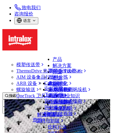
致电我们
咨询报价
语言
产品
模塑传送带
解决方案
ThermoDrive 热塑驱动传送带
英特乐 FoodSafe
行业
AIM 设备
食品行业
批料分拣
资源
CalcLab
ARB 设备
禽肉行业
布局优化
支持
安装说明
螺旋输送
鱼类和海鲜
从包装机到码垛机
联系我们
工程手册
OneTrack 工具与组件
果蔬行业
保证
专业知识
搜索
宣传册和技术指南
烘焙行业
政策声明
服务
打开菜单
评估表
休闲食品
常见问题
技术
支持
操作方法视频
解决方案
支持
乳制品
资源
饮料与制罐
支持
饮料行业
保证