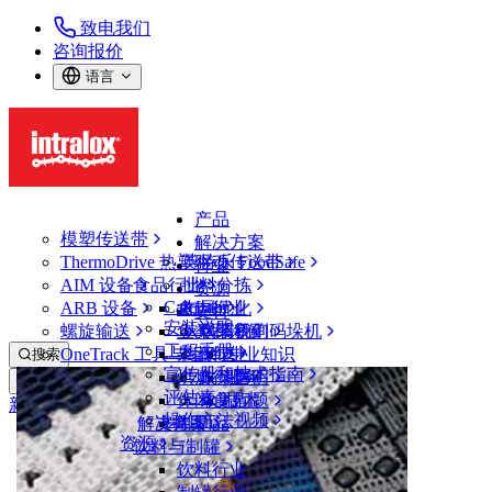
致电我们
咨询报价
语言
产品
模塑传送带
解决方案
ThermoDrive 热塑驱动传送带
英特乐 FoodSafe
行业
AIM 设备
食品行业
批料分拣
资源
CalcLab
ARB 设备
禽肉行业
布局优化
支持
安装说明
螺旋输送
鱼类和海鲜
从包装机到码垛机
联系我们
工程手册
OneTrack 工具与组件
果蔬行业
保证
专业知识
搜索
宣传册和技术指南
烘焙行业
政策声明
服务
打开菜单
评估表
休闲食品
常见问题
技术
新闻&媒体
操作方法视频
解决方案
支持
乳制品
资源
新闻与见解
饮料与制罐
案例研究
饮料行业
活动