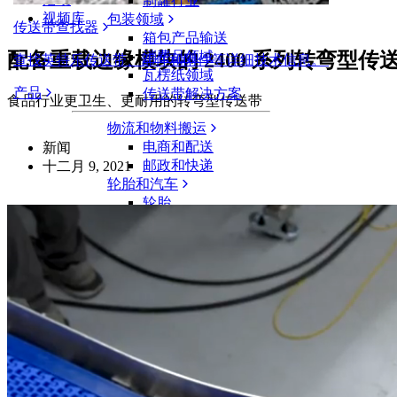
制罐行业
视频库
包装领域
传送带查找器
箱包产品输送
配备重载边缘模块的 2400 系列转弯型传
消费品领域
查找英特乐传送带、部件和附件等详细技术信息。
瓦楞纸领域
产品
传送带解决方案
食品行业更卫生、更耐用的转弯型传送带
物流和物料搬运
电商和配送
新闻
邮政和快递
十二月 9, 2021
轮胎和汽车
轮胎
汽车领域
新能源汽车动力电池
工业
行业概览