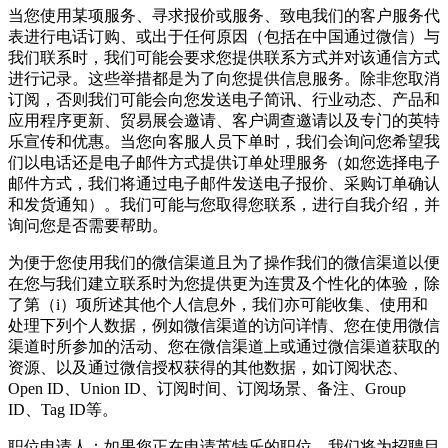
当您使用某项服务、寻求报价或服务、致电我们的客户服务代
表进行电话订购、或出于任何原因（包括在中国通过微信）与
我们联系时，我们可能会要求您提供联系方式并对该通信方式
进行记录。这些举措都是为了向您提供信息服务。除非您取消
订阅，否则我们可能会向您发送电子简讯、行业动态、产品和
应用程序更新、贸易展会邀请、客户调查邀请以及专门的英特
乐宣传和优惠。当您向客服人员下单时，我们会询问您希望我
们以电话还是电子邮件方式提供订单处理服务（如您选择电子
邮件方式，我们将通过电子邮件发送电子报价、采购订单确认
和发货通知）。我们可能与您取得您联系，进行自我介绍，并
询问您是否需要帮助。
为便于您使用我们的微信渠道且为了操作我们的微信渠道以便
在您与我们建立联系时为您提供更为连贯及个性化的体验，除
了第（i）项所述其他个人信息外，我们亦可能收集、使用和
处理下列个人数据，例如微信渠道的访问详情、您在使用微信
渠道时所参加的活动、您在微信渠道上或通过微信渠道获取的
资源、以及通过微信授权获得的其他数据，如订阅状态、
Open ID、Union ID、订阅时间、订阅场景、备注、Group
ID、Tag ID等。
职位申请人：如果您正在申请英特乐的职位，我们将为招聘目