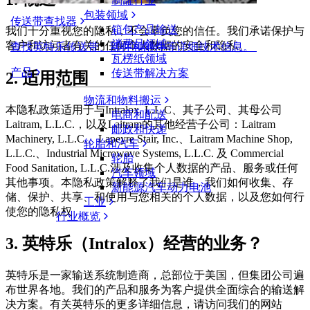
制罐行业
包装领域
传送带查找器
箱包产品输送
我们十分重视您的隐私，不会辜负您的信任。我们承诺保护与
消费品领域
客户和访问者有关的任何个人数据的安全和隐私。
查找英特乐传送带、部件和附件等详细技术信息。
瓦楞纸领域
产品
传送带解决方案
2.
适用范围
物流和物料搬运
本隐私政策适用于与Intralox, L.L.C、其子公司、其母公司
电商和配送
Laitram, L.L.C.，以及Laitram的其他经营子公司：Laitram
邮政和快递
Machinery, L.L.C.、Lapeyre Stair, Inc.、Laitram Machine Shop,
轮胎和汽车
L.L.C.、Industrial Microwave Systems, L.L.C. 及 Commercial
轮胎
Food Sanitation, L.L.C.涉及收集个人数据的产品、服务或任何
汽车领域
其他事项。本隐私政策解释了我们是谁，我们如何收集、存
新能源汽车动力电池
储、保护、共享、和使用与您相关的个人数据，以及您如何行
工业
使您的隐私权
行业概览
3.
英特乐（Intralox）经营的业务？
英特乐是一家输送系统制造商，总部位于美国，但集团公司遍
布世界各地。我们的产品和服务为客户提供全面综合的输送解
决方案。有关英特乐的更多详细信息，请访问我们的网站