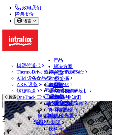
致电我们
咨询报价
语言
产品
模塑传送带
解决方案
ThermoDrive 热塑驱动传送带
英特乐 FoodSafe
行业
AIM 设备
食品行业
批料分拣
资源
CalcLab
ARB 设备
禽肉行业
布局优化
支持
安装说明
螺旋输送
鱼类和海鲜
从包装机到码垛机
联系我们
工程手册
OneTrack 工具与组件
果蔬行业
保证
专业知识
搜索
宣传册和技术指南
烘焙行业
政策声明
服务
打开菜单
评估表
休闲食品
常见问题
技术
操作方法视频
解决方案
支持
乳制品
英特乐（Intralox）隐私政策
资源
饮料与制罐
饮料行业
1.
概述