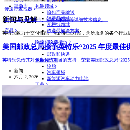
制罐行业
视频库
包装领域
传送带查找器
箱包产品输送
新闻与见解
消费品领域
查找英特乐传送带、部件和附件等详细技术信息。
瓦楞纸领域
产品
传送带解决方案
英特乐致力于交付性能一流的解决方案，为所服务的各个行业
物流和物料搬运
美国邮政总局授予英特乐“2025 年度最佳
电商和配送
邮政和快递
英特乐凭借其对包裹分拣项目的支持，荣获美国邮政总局“202
轮胎和汽车
轮胎
新闻
汽车领域
六月 2, 2026
新能源汽车动力电池
工业
行业概览