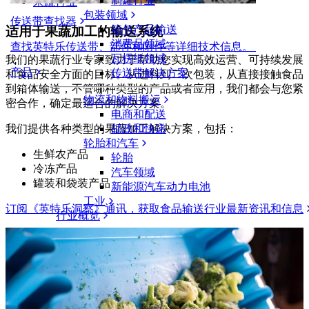
制罐行业
果蔬行业
包装领域
传送带查找器
箱包产品输送
适用于果蔬加工的输送系统
消费品领域
查找英特乐传送带、部件和附件等详细技术信息。
瓦楞纸领域
我们的果蔬行业专家致力于帮助您实现高效运营、可持续发展
产品
传送带解决方案
和食品安全方面的目标。从进料到二次包装，从直接接触食品
到箱体输送，不管哪种类型的产品或者应用，我们都会与您紧
物流和物料搬运
密合作，确定最适合的解决方案。
电商和配送
邮政和快递
我们提供各种类型的果蔬加工解决方案，包括：
轮胎和汽车
生鲜农产品
轮胎
冷冻产品
汽车领域
罐装和袋装产品
新能源汽车动力电池
工业
订阅《英特乐洞察》通讯，获取食品输送行业最新资讯和信息
行业概览