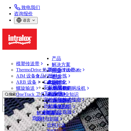
致电我们
咨询报价
语言
产品
模塑传送带
解决方案
ThermoDrive 热塑驱动传送带
英特乐 FoodSafe
行业
AIM 设备
食品行业
批料分拣
资源
CalcLab
ARB 设备
禽肉行业
布局优化
支持
安装说明
螺旋输送
鱼类和海鲜
从包装机到码垛机
联系我们
工程手册
OneTrack 工具与组件
果蔬行业
保证
专业知识
搜索
宣传册和技术指南
烘焙行业
政策声明
服务
打开菜单
评估表
休闲食品
常见问题
技术
食品行业
操作方法视频
解决方案
支持
乳制品
资源
饮料与制罐
行业
饮料行业
食品行业