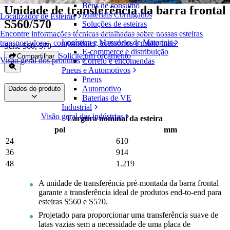
Bens de consumo
Unidade de transferência da barra frontal
Materiais Corrugados
Localizador de Esteiras
S560/570
Soluções de esteiras
Encontre informações técnicas detalhadas sobre nossas esteiras
Logística e Manuseio de Materiais
transportadoras, componentes, acessórios e muito mais
Série 560, 570
E-commerce e distribuição
Solicite um orçamento
Compartilhar
Visão geral dos produtos
Correio e encomendas
Pneus e Automotivos
Pneus
Automotivo
Dados do produto
Baterias de VE
Industrial
Visão geral das indústrias
Largura nominal da esteira
pol
mm
24
610
36
914
48
1.219
A unidade de transferência pré-montada da barra frontal
garante a transferência ideal de produtos end-to-end para
esteiras S560 e S570.
Projetado para proporcionar uma transferência suave de
latas vazias sem a necessidade de uma placa de