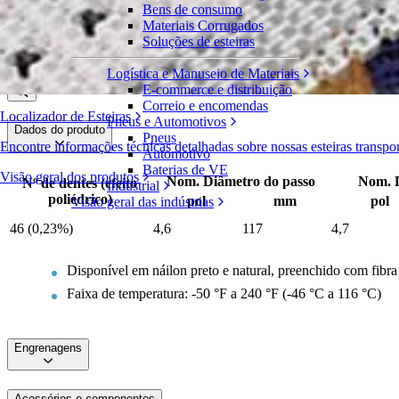
Bens de consumo
Engrenagem bipartida em náilon preenchid
Materiais Corrugados
Soluções de esteiras
Série 570
Solicite um orçamento
Logística e Manuseio de Materiais
Compartilhar
E-commerce e distribuição
Correio e encomendas
Localizador de Esteiras
Pneus e Automotivos
Dados do produto
Pneus
Encontre informações técnicas detalhadas sobre nossas esteiras transp
Automotivo
Baterias de VE
Visão geral dos produtos
Nom. Diâmetro do passo
Nom. D
Nº de dentes (efeito
Industrial
poliédrico)
pol
mm
pol
Visão geral das indústrias
46 (0,23%)
4,6
117
4,7
Disponível em náilon preto e natural, preenchido com fib
Faixa de temperatura: -50 °F a 240 °F (-46 °C a 116 °C)
Engrenagens
Acessórios e componentes