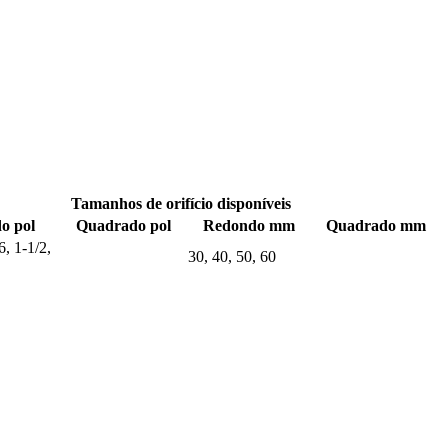
Tamanhos de orifício disponíveis
o pol
Quadrado pol
Redondo mm
Quadrado mm
6, 1-1/2,
30, 40, 50, 60