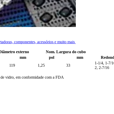
o com fibra de vidro
ortadoras, componentes, acessórios e muito mais
iâmetro externo
Nom. Largura do cubo
mm
pol
mm
Redond
1-1/4, 1-7/1
119
1,25
33
2, 2-7/16
ra de vidro, em conformidade com a FDA