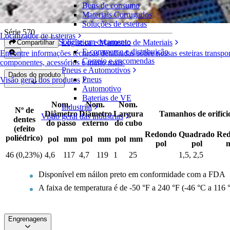
Bens de consumo
Engrenagens em náilon moldado
Materiais Corrugados
Soluções de esteiras
Série 570
Localizador de Esteiras
Solicite um orçamento
Logística e Manuseio de Materiais
Compartilhar
E-commerce e distribuição
Encontre informações técnicas detalhadas sobre nossas esteiras transpo
Correio e encomendas
componentes, acessórios e muito mais
Pneus e Automotivos
Dados do produto
Pneus
Visão geral dos produtos
Automotivo
Baterias de VE
Nom.
Nom.
Nom.
Industrial
Nº de
Diâmetro
Diâmetro
Largura
Tamanhos de orifício
Visão geral das indústrias
dentes
do passo
externo
do cubo
(efeito
Redondo
Quadrado
Re
poliédrico)
pol
mm
pol
mm
pol
mm
pol
pol
46 (0,23%)
4,6
117
4,7
119
1
25
1,5, 2,5
Disponível em náilon preto em conformidade com a FDA
A faixa de temperatura é de -50 °F a 240 °F (-46 °C a 116 
Engrenagens