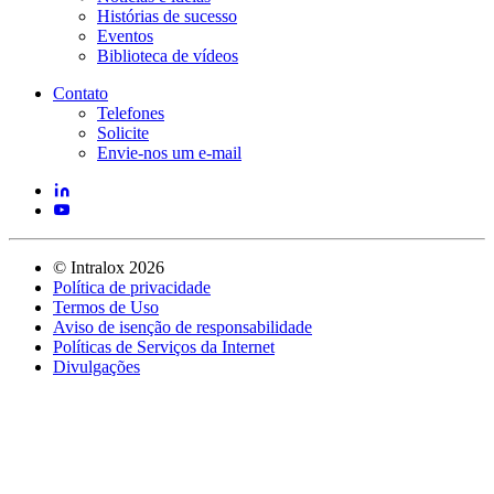
Histórias de sucesso
Eventos
Biblioteca de vídeos
Contato
Telefones
Solicite
Envie-nos um e-mail
©
Intralox
2026
Política de privacidade
Termos de Uso
Aviso de isenção de responsabilidade
Políticas de Serviços da Internet
Divulgações