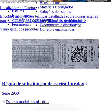
Série 2950
Bens de consumo
Materiais Corrugados
Localizador de Esteiras
Esteiras
Soluções de esteiras
Engrenagens
Encontre informações técnicas detalhadas sobre nossas esteiras
Acessórios e componentes
Logística e Manuseio de Materiais
transportadoras, componentes, acessórios e muito mais
Ferramentas
E-commerce e distribuição
Visão geral dos produtos
Correio e encomendas
Pneus e Automotivos
Pneus
Automotivo
Baterias de VE
Industrial
Visão geral das indústrias
Régua de substituição de esteira Intralox
Série 2950
Esteiras modulares plásticas