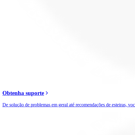
Obtenha suporte
De solução de problemas em geral até recomendações de esteiras, voc