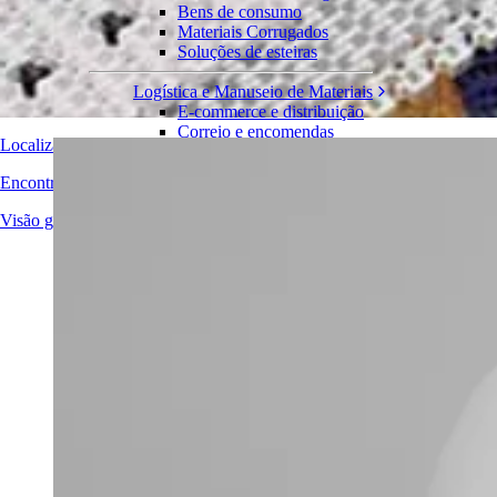
Série 2950
Bens de consumo
Materiais Corrugados
Esteiras
Soluções de esteiras
Engrenagens
Acessórios e componentes
Logística e Manuseio de Materiais
Ferramentas
E-commerce e distribuição
Correio e encomendas
Localizador de Esteiras
Pneus e Automotivos
Pneus
Encontre informações técnicas detalhadas sobre nossas esteiras transp
Automotivo
Baterias de VE
Visão geral dos produtos
Industrial
Visão geral das indústrias