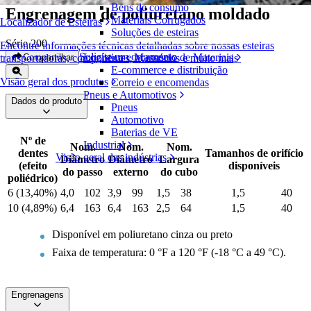
Bens de consumo
Engrenagem de poliuretano moldado
Materiais Corrugados
Localizador de Esteiras
Soluções de esteiras
Série 200
Encontre informações técnicas detalhadas sobre nossas esteiras
Solicite um orçamento
Logística e Manuseio de Materiais
Compartilhar
transportadoras, componentes, acessórios e muito mais
E-commerce e distribuição
Visão geral dos produtos
Correio e encomendas
Pneus e Automotivos
Dados do produto
Pneus
Automotivo
Baterias de VE
Nº de
Industrial
Nom.
Nom.
Nom.
dentes
Tamanhos de orifício
Visão geral das indústrias
Diâmetro
Diâmetro
Largura
(efeito
disponíveis
do passo
externo
do cubo
poliédrico)
6 (13,40%)
4,0
102
3,9
99
1,5
38
1,5
40
10 (4,89%)
6,4
163
6,4
163
2,5
64
1,5
40
Disponível em poliuretano cinza ou preto
Faixa de temperatura: 0 °F a 120 °F (-18 °C a 49 °C).
Engrenagens