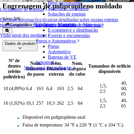
Bens de consumo
Engrenagem de polipropileno moldado
Materiais Corrugados
Localizador de Esteiras
Soluções de esteiras
Série 200
Encontre informações técnicas detalhadas sobre nossas esteiras
Solicite um orçamento
Logística e Manuseio de Materiais
Compartilhar
transportadoras, componentes, acessórios e muito mais
E-commerce e distribuição
Visão geral dos produtos
Correio e encomendas
Pneus e Automotivos
Dados do produto
Pneus
Automotivo
Baterias de VE
Nº de
Industrial
Nom.
Nom.
Nom.
dentes
Tamanhos de orifício
Visão geral das indústrias
Diâmetro
Diâmetro
Largura
(efeito
disponíveis
do passo
externo
do cubo
poliédrico)
40,
1,5,
10 (4,89%)
6,4
163
6,4
163
2,5
64
60,
2,5
65
1,5,
40,
16 (1,92%)
10,1
257
10,3
262
2,5
64
2,5
65
Disponível em polipropileno azul
Faixa de temperatura: 34 °F a 220 °F (1 °C a 104 °C).