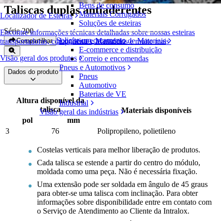
Bens de consumo
Taliscas duplas antiaderentes
Materiais Corrugados
Localizador de Esteiras
Soluções de esteiras
Série 200
Encontre informações técnicas detalhadas sobre nossas esteiras
Solicite um orçamento
Logística e Manuseio de Materiais
Compartilhar
transportadoras, componentes, acessórios e muito mais
E-commerce e distribuição
Visão geral dos produtos
Correio e encomendas
Pneus e Automotivos
Dados do produto
Pneus
Automotivo
Baterias de VE
Altura disponível da
Industrial
talisca
Materiais disponíveis
Visão geral das indústrias
pol
mm
3
76
Polipropileno, polietileno
Costelas verticais para melhor liberação de produtos.
Cada talisca se estende a partir do centro do módulo,
moldada como uma peça. Não é necessária fixação.
Uma extensão pode ser soldada em ângulo de 45 graus
para obter-se uma talisca com inclinação. Para obter
informações sobre disponibilidade entre em contato com
o Serviço de Atendimento ao Cliente da Intralox.