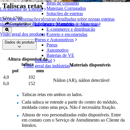
Bens de consumo
Taliscas retas
Materiais Corrugados
Localizador de Esteiras
Soluções de esteiras
Série 1700
Encontre informações técnicas detalhadas sobre nossas esteiras
Solicite um orçamento
Logística e Manuseio de Materiais
Compartilhar
transportadoras, componentes, acessórios e muito mais
E-commerce e distribuição
Visão geral dos produtos
Correio e encomendas
Pneus e Automotivos
Dados do produto
Pneus
Automotivo
Baterias de VE
Altura disponível da
Industrial
talisca
Materiais disponíveis
Visão geral das indústrias
pol
mm
4,0
102
Náilon (AR), náilon detectável
6,0
152
Taliscas retas em ambos os lados.
Cada talisca se estende a partir do centro do módulo,
moldada como uma peça. Não é necessária fixação.
Alturas de voo personalizadas estão disponíveis. Entre
em contato com o Serviço de Atendimento ao Cliente da
Intralox.