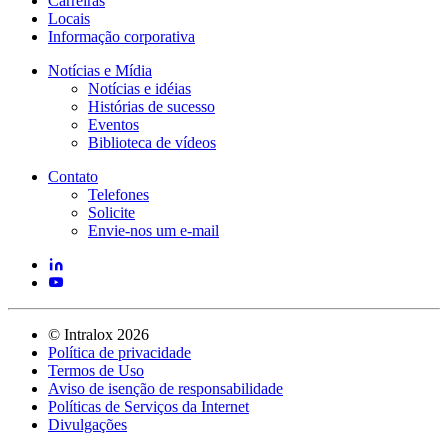
Carreiras
Locais
Informação corporativa
Notícias e Mídia
Notícias e idéias
Histórias de sucesso
Eventos
Biblioteca de vídeos
Contato
Telefones
Solicite
Envie-nos um e-mail
©
Intralox
2026
Política de privacidade
Termos de Uso
Aviso de isenção de responsabilidade
Políticas de Serviços da Internet
Divulgações