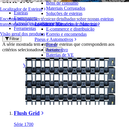
Série 1700
Bens de consumo
Materiais Corrugados
Localizador de Esteiras
Esteiras
Soluções de esteiras
Engrenagens
Encontre informações técnicas detalhadas sobre nossas esteiras
Acessórios e componentes
Logística e Manuseio de Materiais
transportadoras, componentes, acessórios e muito mais
Ferramentas
E-commerce e distribuição
Visão geral dos produtos
Correio e encomendas
Filtrar
Pneus e Automotivos
A série mostrada tem estilos de esteiras que correspondem aos
Pneus
critérios selecionados.
Automotivo
Reiniciar
Baterias de VE
Industrial
Visão geral das indústrias
Flush Grid
Série 1700