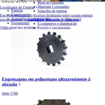
Série 1700
Bens de consumo
Materiais Corrugados
Localizador de Esteiras
Esteiras
Soluções de esteiras
Engrenagens
Encontre informações técnicas detalhadas sobre nossas esteiras
Acessórios e componentes
Logística e Manuseio de Materiais
transportadoras, componentes, acessórios e muito mais
Ferramentas
E-commerce e distribuição
Visão geral dos produtos
Correio e encomendas
Pneus e Automotivos
Pneus
Automotivo
Baterias de VE
Industrial
Visão geral das indústrias
Engrenagens em poliuretano ultrarresistente à
abrasão
Série 1700