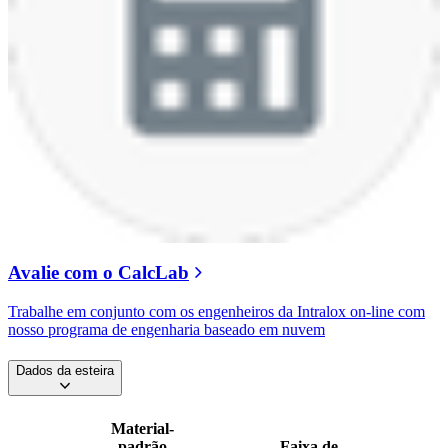
Avalie com o CalcLab
Trabalhe em conjunto com os engenheiros da Intralox on-line com
nosso programa de engenharia baseado em nuvem
Dados da esteira
Material-
padrão
Faixa de