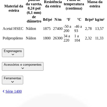
Resistência
Massa da
da vareta,
temperatura
Material da
da esteira
esteira
0,24 pol
(contínua)
esteira
(6,1 mm)
de
lbf/pé
N/m
°F
°C
lb/pé²
kg/m²
diâmetro
-50 a
-46 a
Acetal HSEC
Náilon
1875
27400
2,78
13,57
200
93
34 a
1 a
Polipropileno
Náilon
1800
26300
2,32
11,33
220
104
Engrenagens
Acessórios e componentes
Ferramentas
Série 1400