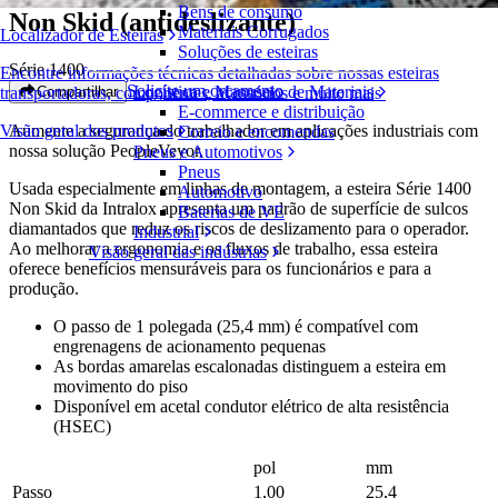
Bens de consumo
Non Skid (antideslizante)
Materiais Corrugados
Localizador de Esteiras
Soluções de esteiras
Série 1400
Encontre informações técnicas detalhadas sobre nossas esteiras
Solicite um orçamento
Logística e Manuseio de Materiais
Compartilhar
transportadoras, componentes, acessórios e muito mais
E-commerce e distribuição
Aumente a segurança do trabalhador em aplicações industriais com
Visão geral dos produtos
Correio e encomendas
nossa solução PeopleVeyor.
Pneus e Automotivos
Pneus
Usada especialmente em linhas de montagem, a esteira Série 1400
Automotivo
Non Skid da Intralox apresenta um padrão de superfície de sulcos
Baterias de VE
diamantados que reduz os riscos de deslizamento para o operador.
Industrial
Ao melhorar a ergonomia e os fluxos de trabalho, essa esteira
Visão geral das indústrias
oferece benefícios mensuráveis para os funcionários e para a
produção.
O passo de 1 polegada (25,4 mm) é compatível com
engrenagens de acionamento pequenas
As bordas amarelas escalonadas distinguem a esteira em
movimento do piso
Disponível em acetal condutor elétrico de alta resistência
(HSEC)
pol
mm
Passo
1,00
25,4