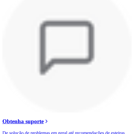
Obtenha suporte
De solução de problemas em geral até recomendações de esteiras,