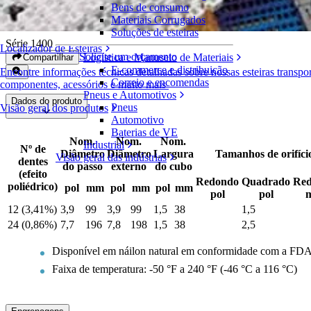
Bens de consumo
Engrenagens em náilon moldado
Materiais Corrugados
Soluções de esteiras
Série 1400
Localizador de Esteiras
Solicite um orçamento
Logística e Manuseio de Materiais
Compartilhar
E-commerce e distribuição
Encontre informações técnicas detalhadas sobre nossas esteiras transpo
Correio e encomendas
componentes, acessórios e muito mais
Pneus e Automotivos
Dados do produto
Pneus
Visão geral dos produtos
Automotivo
Baterias de VE
Nom.
Nom.
Nom.
Industrial
Nº de
Diâmetro
Diâmetro
Largura
Tamanhos de orifício
Visão geral das indústrias
dentes
do passo
externo
do cubo
(efeito
Redondo
Quadrado
Re
poliédrico)
pol
mm
pol
mm
pol
mm
pol
pol
12 (3,41%)
3,9
99
3,9
99
1,5
38
1,5
24 (0,86%)
7,7
196
7,8
198
1,5
38
2,5
Disponível em náilon natural em conformidade com a FD
Faixa de temperatura: -50 °F a 240 °F (-46 °C a 116 °C)