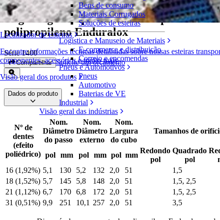
Bens de consumo
Materiais Corrugados
Engrenagem bipartida em composto de
Soluções de esteiras
polipropileno Enduralox
Localizador de Esteiras
Logística e Manuseio de Materiais
E-commerce e distribuição
Encontre informações técnicas detalhadas sobre nossas esteiras transpo
Série 1400
Correio e encomendas
componentes, acessórios e muito mais
Solicite um orçamento
Compartilhar
Pneus e Automotivos
Pneus
Visão geral dos produtos
Automotivo
Baterias de VE
Dados do produto
Industrial
Visão geral das indústrias
Nom.
Nom.
Nom.
Nº de
Diâmetro
Diâmetro
Largura
Tamanhos de orifíci
dentes
do passo
externo
do cubo
(efeito
Redondo
Quadrado
Re
poliédrico)
pol
mm
pol
mm
pol
mm
pol
pol
16 (1,92%)
5,1
130
5,2
132
2,0
51
1,5
18 (1,52%)
5,7
145
5,8
148
2,0
51
1,5, 2,5
21 (1,12%)
6,7
170
6,8
172
2,0
51
1,5, 2,5
31 (0,51%)
9,9
251
10,1
257
2,0
51
3,5