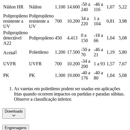
-50 a
-46 a
Náilon HR
Náilon
1.100
14.600
1,07
5,22
240
116
Polipropileno
Polipropileno
34 a
1 a
resistente a
resistente a
700
10.200
0,81
3,98
220
104
UV
UV
Polipropileno
0 a
-18 a
detectável
Polipropileno
450
4.413
1,04
5,08
150
66
A22
-50 a
-46 a
1
Polietileno
1.200
17.500
1,19
5,80
Acetal
70
21
-34 a
UVFR
UVFR
700
10.200
1 a 93
1,57
7,67
200
-40 a
-40 a
PK
PK
1.300
19.000
1,04
5,08
176
80
As varetas em polietileno podem ser usadas em aplicações
frias quando ocorrem impactos ou partidas e paradas súbitas.
Observe a classificação inferior.
Downloads
Engrenagens