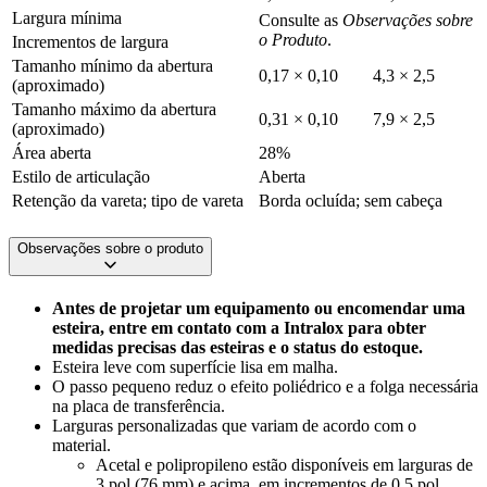
Largura mínima
Consulte as
Observações sobre
o Produto
.
Incrementos de largura
Tamanho mínimo da abertura
0,17 × 0,10
4,3 × 2,5
(aproximado)
Tamanho máximo da abertura
0,31 × 0,10
7,9 × 2,5
(aproximado)
Área aberta
28%
Estilo de articulação
Aberta
Retenção da vareta; tipo de vareta
Borda ocluída; sem cabeça
Observações sobre o produto
Antes de projetar um equipamento ou encomendar uma
esteira, entre em contato com a Intralox para obter
medidas precisas das esteiras e o status do estoque.
Esteira leve com superfície lisa em malha.
O passo pequeno reduz o efeito poliédrico e a folga necessária
na placa de transferência.
Larguras personalizadas que variam de acordo com o
material.
Acetal e polipropileno estão disponíveis em larguras de
3 pol (76 mm) e acima, em incrementos de 0,5 pol