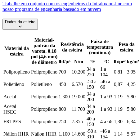
Trabalhe em conjunto com os engenheiros da Intralox on-line com
nosso programa de engenharia baseado em nuvem
Dados da esteira
Material-
Faixa de
Resistência
Peso da
padrão da
temperatura
Material da
da esteira
esteira
vareta, 0,18
(contínua)
esteira
pol (4,6 mm)
lbf/pé
N/m
°F
°C
lb/pé²
kg/m²
de diâmetro
34 a
1 a
Polipropileno
Polipropileno
700
10.200
0,81
3,95
220
104
-50 a
-46 a
Polietileno
Polietileno
450
6.570
0,87
4,25
150
66
34 a
Acetal
Polipropileno
1.300
19.000
1 a 93
1,19
5,80
200
Acetal
34 a
Polipropileno
800
11.700
1 a 93
1,19
5,80
HSEC
200
40 a
FR­TPES
Polipropileno
750
7.355
4 a 66
1,30
6,34
150
-50 a
-46 a
Náilon HHR
Náilon HHR
1.100
14.600
1,14
5,57
310
154