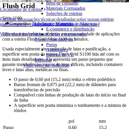
Bens de consumo
Flush Grid
Materiais Corrugados
Localizador de Esteiras
Soluções de esteiras
Série 1100
Encontre informações técnicas detalhadas sobre nossas esteiras
Solicite um orçamento
Logística e Manuseio de Materiais
Compartilhar
transportadoras, componentes, acessórios e muito mais
E-commerce e distribuição
Obtenha transferências perfeitas em uma variedade de aplicações
Correio e encomendas
Visão geral dos produtos
com a
esteira Flush Grid Série 1100 da Intralox.
Pneus e Automotivos
Pneus
Usada especialmente em confecção de latas e panificação, a
Automotivo
superfície sem ponta da esteira Flush Grid S1100 lida até com os
Baterias de VE
itens mais desafiadores. Ela apresenta um passo pequeno que
Industrial
garante transferências suaves de itens difíceis, incluindo containers
Visão geral das indústrias
leves e latas altas, metálicas ou finas.
O passo de 0,60 pol (15,2 mm) reduz o efeito poliédrico
Barras frontais de 0,875 pol (22,2 mm) de diâmetro para
transferências de precisão
Compatível com linhas de produção de latas do início ou final
de linha
A superfície sem ponta minimiza o tombamento e a mistura de
rótulos
pol
mm
Passo
0,60
15,2