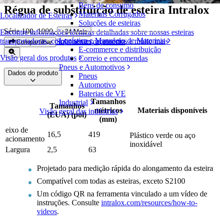
Bens de consumo
Régua de substituição de esteira Intralox
Materiais Corrugados
Localizador de Esteiras
Soluções de esteiras
Série 100, 1000
,
+
34
Mais
Encontre informações técnicas detalhadas sobre nossas esteiras
Logística e Manuseio de Materiais
transportadoras, componentes, acessórios e muito mais
Solicite um orçamento
Compartilhar
E-commerce e distribuição
Visão geral dos produtos
Correio e encomendas
Pneus e Automotivos
Dados do produto
Pneus
Automotivo
Baterias de VE
Tamanhos
Industrial
Tamanhos
métricos
Materiais disponíveis
Visão geral das indústrias
(EUA) (pol)
(mm)
eixo de
16,5
419
Plástico verde ou aço
acionamento
inoxidável
Largura
2,5
63
Projetado para medição rápida do alongamento da esteira
Compatível com todas as esteiras, exceto S2100
Um código QR na ferramenta vinculado a um vídeo de
instruções. Consulte
intralox.com/resources/how-to-
videos
.