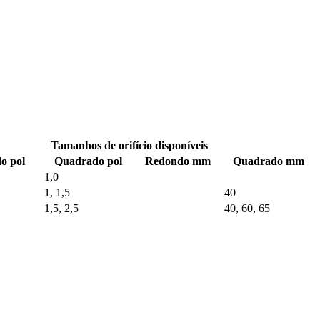
Tamanhos de orifício disponíveis
o pol
Quadrado pol
Redondo mm
Quadrado mm
1,0
1, 1,5
40
1,5, 2,5
40, 60, 65