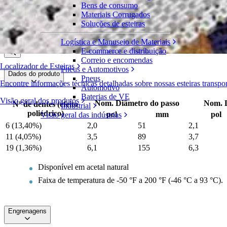
Bens de consumo
Engrenagem de acetal moldado
Materiais Corrugados
Soluções de esteiras
Série 100
Solicite um orçamento
Logística e Manuseio de Materiais
Compartilhar
E-commerce e distribuição
Correio e encomendas
Localizador de Esteiras
Pneus e Automotivos
Dados do produto
Pneus
Encontre informações técnicas detalhadas sobre nossas esteiras transp
Automotivo
Baterias de VE
Visão geral dos produtos
Nom. Diâmetro do passo
Nom. D
Nº de dentes (efeito
Industrial
poliédrico)
pol
mm
pol
Visão geral das indústrias
6 (13,40%)
2,0
51
2,1
11 (4,05%)
3,5
89
3,7
19 (1,36%)
6,1
155
6,3
Disponível em acetal natural
Faixa de temperatura de -50 °F a 200 °F (-46 °C a 93 °C).
Engrenagens