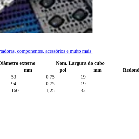
ortadoras, componentes, acessórios e muito mais
iâmetro externo
Nom. Largura do cubo
mm
pol
mm
Redond
53
0,75
19
94
0,75
19
160
1,25
32