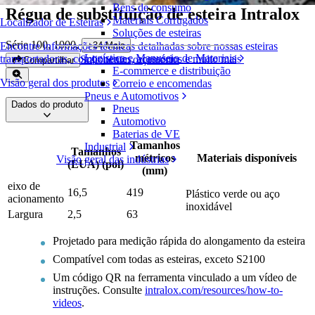
Bens de consumo
Régua de substituição de esteira Intralox
Materiais Corrugados
Localizador de Esteiras
Soluções de esteiras
Série 100, 1000
,
+
34
Mais
Encontre informações técnicas detalhadas sobre nossas esteiras
Logística e Manuseio de Materiais
transportadoras, componentes, acessórios e muito mais
Solicite um orçamento
Compartilhar
E-commerce e distribuição
Visão geral dos produtos
Correio e encomendas
Pneus e Automotivos
Dados do produto
Pneus
Automotivo
Baterias de VE
Tamanhos
Industrial
Tamanhos
métricos
Materiais disponíveis
Visão geral das indústrias
(EUA) (pol)
(mm)
eixo de
16,5
419
Plástico verde ou aço
acionamento
inoxidável
Largura
2,5
63
Projetado para medição rápida do alongamento da esteira
Compatível com todas as esteiras, exceto S2100
Um código QR na ferramenta vinculado a um vídeo de
instruções. Consulte
intralox.com/resources/how-to-
videos
.