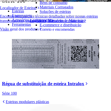
Série 100
Bens de consumo
Materiais Corrugados
Localizador de Esteiras
Esteiras
Soluções de esteiras
Engrenagens
Encontre informações técnicas detalhadas sobre nossas esteiras
Acessórios e componentes
Logística e Manuseio de Materiais
transportadoras, componentes, acessórios e muito mais
Ferramentas
E-commerce e distribuição
Visão geral dos produtos
Correio e encomendas
Pneus e Automotivos
Pneus
Automotivo
Baterias de VE
Industrial
Visão geral das indústrias
Régua de substituição de esteira Intralox
Série 100
Esteiras modulares plásticas