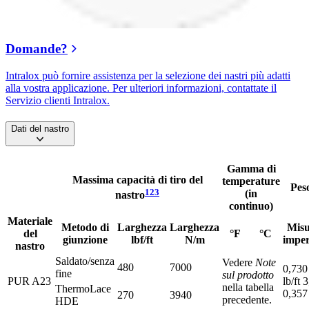
Domande?
Intralox può fornire assistenza per la selezione dei nastri più adatti
alla vostra applicazione. Per ulteriori informazioni, contattate il
Servizio clienti Intralox.
Dati del nastro
Gamma di
Massima capacità di tiro del
temperature
Peso
1
2
3
(in
nastro
continuo)
Materiale
Metodo di
Larghezza
Larghezza
Misu
del
°F
°C
giunzione
lbf/ft
N/m
imper
nastro
Saldato/senza
Vedere
Note
480
7000
0,730 
fine
sul prodotto
PUR A23
lb/ft 
nella tabella
ThermoLace
0,357
270
3940
precedente.
HDE