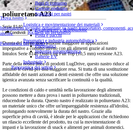
Beni di consumo
S8140 Dual-Lug Flat Top E (10,5 mm)
Cartone ondulato
poliuretano A23
Soluzioni per nastri
Trova nastro
Logistica e movimentazione dei materiali
Serie 8140
Informazioni tecniche dettagliate su nastri trasportatori, componenti, acc
E-commerce e distribuzione
Richiedi un preventivo
Condividi
ancora
Posta e pacchi
Pneumatici e industria automobilistica
Durata del nastro notevolmente maggiore in applicazioni
Panoramica dei prodotti
Pneumatici
impegnative a contatto diretto con gli alimenti grazie al nastro
Industria automobilistica
Intralox Serie 8140 Dual-Lug Flat Top (10,5 mm) versione A23.
Batterie EV
Industriale
Parte della nostra linea di prodotti LugDrive, questo nastro riduce al
Panoramica dei settori
minimo le cavità per una maggiore resa. Si tratta di una sostituzione
affidabile dei nastri azionati a denti esistenti che offre una soluzione
igienica avanzata senza sacrificare la continuità o la qualità.
Le condizioni di caldo e umidità nella lavorazione degli alimenti
possono mettere a dura prova i nastri in poliuretano tradizionali,
riducendone la durata. Questo nastro è realizzato in poliuretano A23:
un materiale unico che offre un'impareggiabile resistenza all'idrolisi,
prolungando notevolmente la durata del nastro. Grazie alla
superficie priva di cavità, è ideale per le applicazioni che richiedono
un rilascio eccellente del prodotto, tra cui la movimentazione di
impasti e la lavorazione di snack e alimenti per animali domestici.