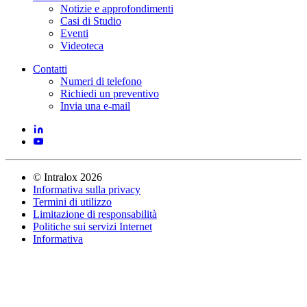
Notizie e approfondimenti
Casi di Studio
Eventi
Videoteca
Contatti
Numeri di telefono
Richiedi un preventivo
Invia una e-mail
©
Intralox
2026
Informativa sulla privacy
Termini di utilizzo
Limitazione di responsabilità
Politiche sui servizi Internet
Informativa