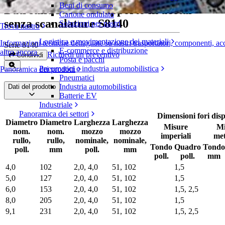
Beni di consumo
Dati sulle ruote di supporto in acetal
Cartone ondulato
senza scanalature S8140
Soluzioni per nastri
Trova nastro
Logistica e movimentazione dei materiali
Informazioni tecniche dettagliate su nastri trasportatori, componenti, ac
Serie 8140
E-commerce e distribuzione
altro ancora
Richiedi un preventivo
Condividi
Posta e pacchi
Pneumatici e industria automobilistica
Panoramica dei prodotti
Pneumatici
Industria automobilistica
Dati del prodotto
Batterie EV
Industriale
Panoramica dei settori
Dimensioni fori disp
Diametro
Diametro
Larghezza
Larghezza
Misure
Mi
nom.
nom.
mozzo
mozzo
imperiali
met
rullo,
rullo,
nominale,
nominale,
Tondo
Quadro
Tondo
poll.
mm
poll.
mm
poll.
poll.
mm
4,0
102
2,0, 4,0
51, 102
1,5
5,0
127
2,0, 4,0
51, 102
1,5
6,0
153
2,0, 4,0
51, 102
1,5, 2,5
8,0
205
2,0, 4,0
51, 102
1,5
9,1
231
2,0, 4,0
51, 102
1,5, 2,5