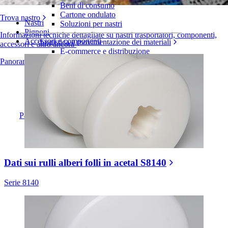
Serie 8140
Beni di consumo
Cartone ondulato
Trova nastro
Nastri
Soluzioni per nastri
Pignoni
Informazioni tecniche dettagliate su nastri trasportatori, componenti,
Accessori e componenti
Logistica e movimentazione dei materiali
accessori e altro ancora
E-commerce e distribuzione
Posta e pacchi
Panoramica dei prodotti
Pneumatici e industria automobilistica
Pneumatici
Industria automobilistica
Batterie EV
Industriale
Panoramica dei settori
Dati sui rulli alberi folli in acetal S8140
Serie 8140