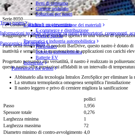
Beni di consumo
S8050 Flat Top E (7,0 mm) poliuretano
Cartone ondulato
Soluzioni per nastri
Serie 8050
Trova nastro
Richiedi un preventivo
Logistica e movimentazione dei materiali
Condividi
E-commerce e distribuzione
Informazioni tecniche dettagliate su nastri trasportatori, componenti, ac
Raggiungete i più elevati standard igienici in una varietà di applicazio
Posta e pacchi
Pneumatici e industria automobilistica
Panoramica dei prodotti
Parte della nostra linea di prodotti BarDrive, questo nastro è dotato d
Pneumatici
inattività e semplifica la manutenzione in applicazioni con carichi eleva
Industria automobilistica
Batterie EV
Progettato pensando alla versatilità, il nastro è realizzato in poliuretano
Industriale
questo nastro offre prestazioni affidabili in un intervallo di temperat
Panoramica dei settori
Abbinatelo alla tecnologia Intralox ZeroSplice per eliminare la 
La struttura termoplastica omogenea semplifica l'installazione
Il nastro leggero e privo di cerniere migliora la sanificazione
pollici
Passo
1,956
Spessore totale
0,276
Larghezza minima
1
Larghezza massima
72
Diametro minimo di contro-avvolgimento
4,0