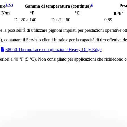
1
,
2
,
3
4
Pes
tro
Gamma di temperatura (continua)
2
a N/m
°F
°C
lb/ft
Da 20 a 140
Da -7 a 60
0,89
la possibilità di utilizzare pignoni impilati per prestazioni operative ott
contattare il Servizio clienti Intralox per la capacità di tiro effettiva de
S8050 ThermoLace con giunzione Heavy-Duty Edge
.
feriori a 40 °F (5 °C). Non consigliato per applicazioni che richiedono c