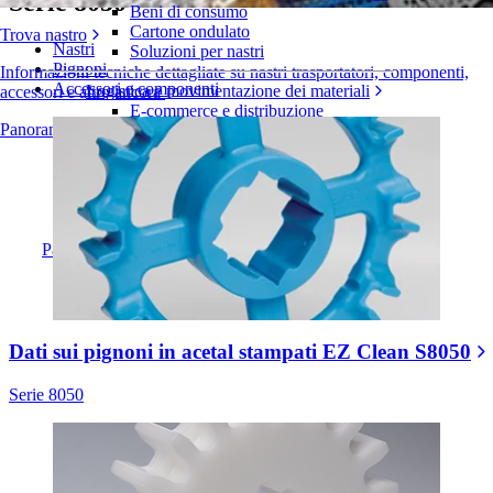
Serie 8050
Beni di consumo
Cartone ondulato
Trova nastro
Nastri
Soluzioni per nastri
Pignoni
Informazioni tecniche dettagliate su nastri trasportatori, componenti,
Accessori e componenti
Logistica e movimentazione dei materiali
accessori e altro ancora
E-commerce e distribuzione
Panoramica dei prodotti
Posta e pacchi
Pneumatici e industria automobilistica
Pneumatici
Industria automobilistica
Batterie EV
Industriale
Panoramica dei settori
Dati sui pignoni in acetal stampati EZ Clean S8050
Serie 8050